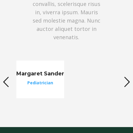
convallis, scelerisque risus
in, viverra ipsum. Mauris
sed molestie magna. Nunc
auctor aliquet tortor in
venenatis.
Margaret Sander
Pediatrician