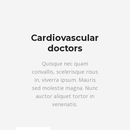
Сardiovascular
doctors
Quisque nec quam
convallis, scelerisque risus
in, viverra ipsum. Mauris
sed molestie magna. Nunc
auctor aliquet tortor in
venenatis.