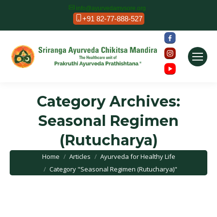
info@ayurvedamysore.org
+91 82-77-888-527
Category Archives:
Seasonal Regimen
(Rutucharya)
You are here:
Home
Articles
Ayurveda for Healthy Life
Category "Seasonal Regimen (Rutucharya)"