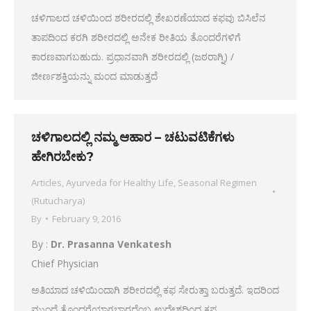
ಚಳಿಗಾಲದ ಚಳಿಯಿಂದ ಶರೀರದಲ್ಲಿ ಶೇಖರಣೆಯಾದ ಕಫವು ಬಿಸಿಲೆನ
ತಾಪದಿಂದ ಕರಗಿ ಶರೀರದಲ್ಲಿ ಅನೇಕ ರೀತಿಯ ತೊಂದರೆಗಳಿಗೆ
ಕಾರಣವಾಗಬಹುದು. ಪ್ರಧಾನವಾಗಿ ಶರೀರದಲ್ಲಿ (ಜಠರಾಗ್ನಿ) /
ಜೀರ್ಣಶಕ್ತಿಯನ್ನು ಮಂದ ಮಾಡುತ್ತದೆ
ಚಳಿಗಾಲದಲ್ಲಿ ನಮ್ಮ ಆಹಾರ – ಚಟುವಟಿಕೆಗಳು
ಹೇಗಿರಬೇಕು?
Articles
,
Ayurveda for Healthy Life
,
Seasonal Regimen
(Rutucharya)
By
February 9, 2016
By :
Dr. Prasanna Venkatesh
Chief Physician
ಅತಿಯಾದ ಚಳಿಯಿಂದಾಗಿ ಶರೀರದಲ್ಲಿ ಕಫ ಸೇರುತ್ತಾ ಬರುತ್ತದೆ. ಇದರಿಂದ
ಮುಂದೆ ತೊಂದರೆಯಾಗಬಾರದೆಂಬ ಉದ್ದೇಶದಿಂದ ಕಫ