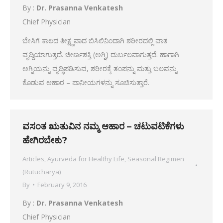
By :
Dr. Prasanna Venkatesh
Chief Physician
ಬೇಸಿಗೆ ಕಾಲದ ತೀಕ್ಷ್ಣವಾದ ಬಿಸಿಲಿನಿಂದಾಗಿ ಶರೀರದಲ್ಲಿ ವಾತ
ವೃದ್ದಿಯಾಗುತ್ತದೆ. ಜೀರ್ಣಶಕ್ತಿ (ಅಗ್ನಿ) ದುರ್ಬಲವಾಗುತ್ತದೆ. ಹಾಗಾಗಿ
ಅಗ್ನಿಯನ್ನು ವೃದ್ಧಿಪಡಿಸುವ, ಶರೀರಕ್ಕೆ ತಂಪನ್ನು ಮತ್ತು ಬಲವನ್ನು
ಕೊಡುವ ಆಹಾರ – ಪಾನೀಯಗಳನ್ನು ಸೂಚಿಸುತ್ತಾರೆ.
ವಸಂತ ಋತುವಿನ ನಮ್ಮ ಆಹಾರ – ಚಟುವಟಿಕೆಗಳು
ಹೇಗಿರಬೇಕು?
Articles
,
Ayurveda for Healthy Life
,
Seasonal Regimen
(Rutucharya)
By
February 9, 2016
By :
Dr. Prasanna Venkatesh
Chief Physician