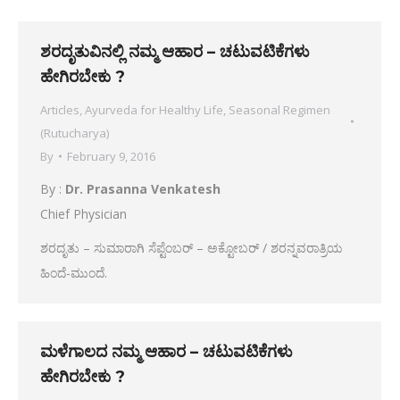
ಶರದೃತುವಿನಲ್ಲಿ ನಮ್ಮ ಆಹಾರ – ಚಟುವಟಿಕೆಗಳು
ಹೇಗಿರಬೇಕು ?
Articles
,
Ayurveda for Healthy Life
,
Seasonal Regimen
(Rutucharya)
By
February 9, 2016
By :
Dr. Prasanna Venkatesh
Chief Physician
ಶರದೃತು – ಸುಮಾರಾಗಿ ಸೆಪ್ಟೆಂಬರ್ – ಅಕ್ಟೋಬರ್ / ಶರನ್ನವರಾತ್ರಿಯ
ಹಿಂದೆ-ಮುಂದೆ.
ಮಳೆಗಾಲದ ನಮ್ಮ ಆಹಾರ – ಚಟುವಟಿಕೆಗಳು
ಹೇಗಿರಬೇಕು ?