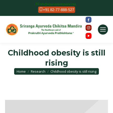
info@ayurvedamysore.org
+91 82-77-888-527
Childhood obesity is still
rising
You are here:
Home
Research
Childhood obesity is still rising