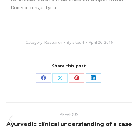
Donec id congue ligula.
Category:
Research
By
siteurl
April 26, 2016
Share this post
Share
Share
Share
Share
on
on
on
on
Facebook
X
Pinterest
LinkedIn
Post
PREVIOUS
navigation
Previous
Ayurvedic clinical understanding of a case
post: